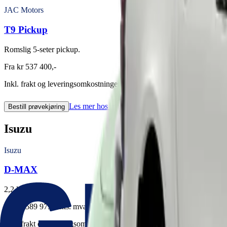
JAC Motors
T9 Pickup
Romslig 5-seter pickup.
Fra kr 537 400,-
Inkl. frakt og leveringsomkostninger
Les mer hos importør
Bestill prøvekjøring
Isuzu
Isuzu
D-MAX
2,2 liter diesel.
Fra kr 589 975,- eks. mva.
Inkl. frakt og leveringsomkostninger