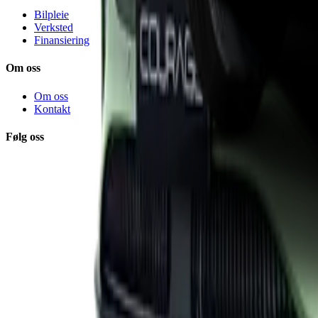
Bilpleie
Verksted
Finansiering
Om oss
Om oss
Kontakt
Følg oss