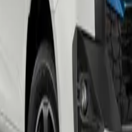
JAC Motors og Isuzu.
odell der dette gjelder.
konkret tilbud.