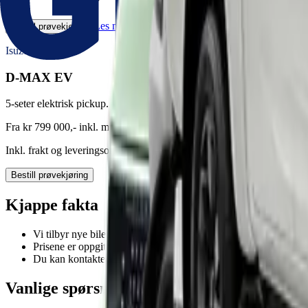
Les mer hos importør
Bestill prøvekjøring
Isuzu
D-MAX EV
5-seter elektrisk pickup.
Fra kr 799 000,- inkl. mva.
Inkl. frakt og leveringsomkostninger
Bestill prøvekjøring
Kjappe fakta
Vi tilbyr nye biler fra fem merker: Voyah, Dongfeng, Suzuki, 
Prisene er oppgitt som veiledende og inkluderer merknader per m
Du kan kontakte oss for oppdatert lagerstatus, prøvekjøring og 
Vanlige spørsmål