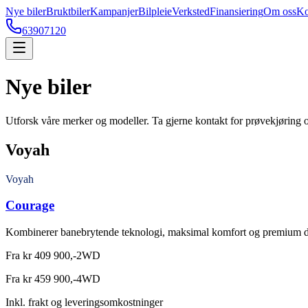
Nye biler
Bruktbiler
Kampanjer
Bilpleie
Verksted
Finansiering
Om oss
Ko
63907120
Nye biler
Utforsk våre merker og modeller. Ta gjerne kontakt for prøvekjøring o
Voyah
Voyah
Courage
Kombinerer banebrytende teknologi, maksimal komfort og premium d
Fra kr 409 900,-
2WD
Fra kr 459 900,-
4WD
Inkl. frakt og leveringsomkostninger