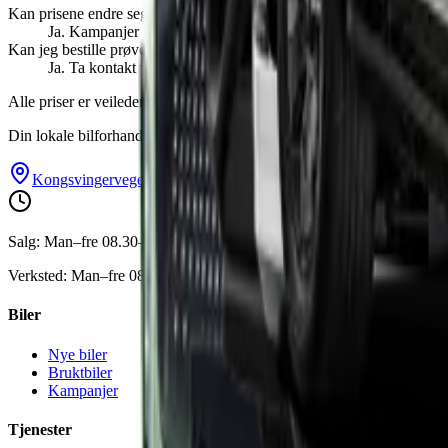
Kan prisene endre seg?
Ja. Kampanjer kan påvirke sluttprisen.
Kan jeg bestille prøvekjøring?
Ja. Ta kontakt via telefon eller kontaktskjema, så avtaler vi tids
Alle priser er veiledende og kan endres uten varsel. Ta kontakt for opp
Din lokale bilforhandler med personlig service og 65+ års erfaring.
Kongsvingervegen 3031, 2166 Oppaker
63907120
andrea
Salg: Man–fre 08.30–16.00, Lør etter avtale
Verksted: Man–fre 08.00–16.00
Biler
Nye biler
Bruktbiler
Kampanjer
Tjenester