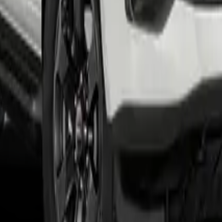
punkt.
datert lagerstatus og konkret tilbud.
s@glommenbil.no