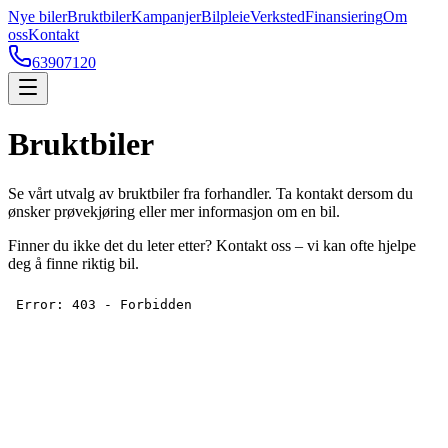
Nye biler
Bruktbiler
Kampanjer
Bilpleie
Verksted
Finansiering
Om
oss
Kontakt
63907120
Bruktbiler
Se vårt utvalg av bruktbiler fra forhandler. Ta kontakt dersom du
ønsker prøvekjøring eller mer informasjon om en bil.
Finner du ikke det du leter etter? Kontakt oss – vi kan ofte hjelpe
deg å finne riktig bil.